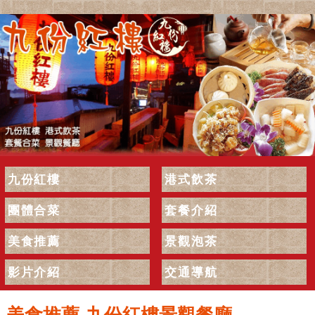
九份紅樓
港式飲茶
團體合菜
套餐介紹
美食推薦
景觀泡茶
影片介紹
交通導航